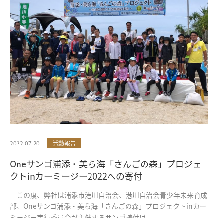
2022.07.20
活動報告
Oneサンゴ浦添・美ら海「さんごの森」プロジェ
クトinカーミージー2022への寄付
この度、弊社は浦添市港川自治会、港川自治会青少年未来育成
部、Oneサンゴ浦添・美ら海「さんごの森」プロジェクトinカー
ミージー実行委員会が主催するサンゴ植付け...