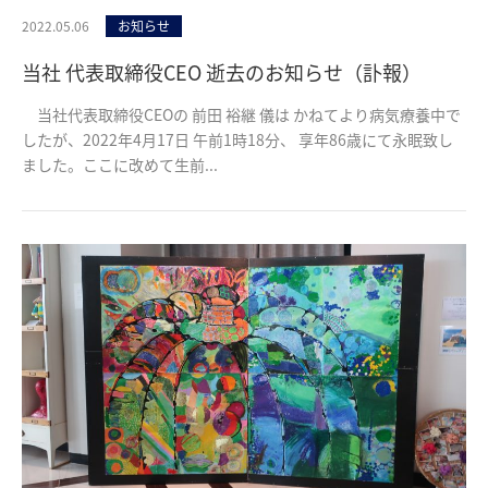
2022.05.06
お知らせ
当社 代表取締役CEO 逝去のお知らせ（訃報）
当社代表取締役CEOの 前田 裕継 儀は かねてより病気療養中で
したが、2022年4月17日 午前1時18分、 享年86歳にて永眠致し
ました。ここに改めて生前...