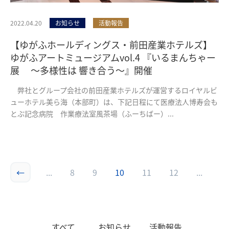
2022.04.20
お知らせ
活動報告
【ゆがふホールディングス・前田産業ホテルズ】
ゆがふアートミュージアムvol.4 『いるまんちゃー
展 ～多様性は 響き合う～』開催
弊社とグループ会社の前田産業ホテルズが運営するロイヤルビ
ューホテル美ら海（本部町）は、下記日程にて医療法人博寿会も
とぶ記念病院 作業療法室風茶場（ふーちばー）...
←
...
8
9
10
11
12
...
すべて
お知らせ
活動報告